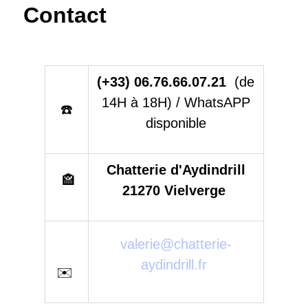
Contact
(+33) 06.76.66.07.21
(de
14H à 18H) / WhatsAPP
☎️
disponible
Chatterie d'Aydindrill
🏤
21270 Vielverge
valerie@chatterie-
aydindrill.fr
✉️